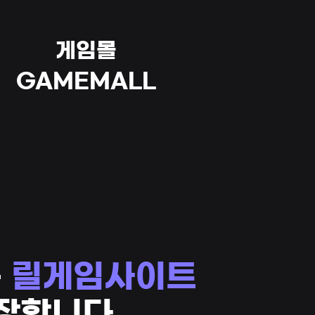
​게임몰
GAMEMALL
는
릴게임사이트
장합니다.