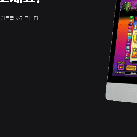
사이트를 소개합니다.