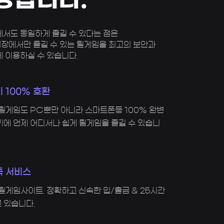
서도 동일하게 즐길 수 있다는 점은
업장에서만 즐길 수 있는 릴게임을 최고의 보안과
 이용하실 수 있습니다.
기 100% 호환
릴게임도 PC뿐만 아니라 스마트폰등 100% 완변
에 언제 어디서나 쉽게 릴게임을 즐길 수 있습니
족 서비스
릴게임사이트. 정확하고 신속한 입/출금 & 25시간
 있습니다.