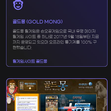
골드몽 (GOLD MONG)
골드몽 릴게임은 손오공게임으로 국내 유명 메이저
릴게임 사이트 중 하나로 2017년 9월 18일부터 지금
까지 운영되고 있으며 오프라인 통기계를 100% 구
현했습니다.
릴게임사이트 골드몽