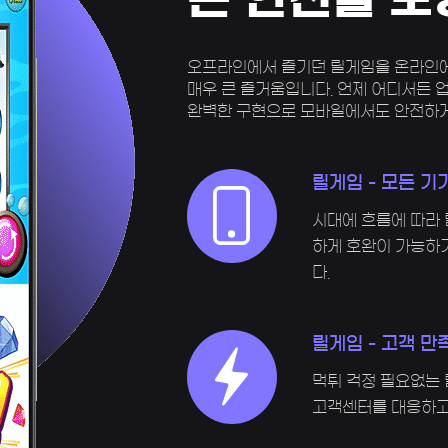
오프라인에서 즐기던 릴게임을 온라인에
매우 큰 즐거움입니다. 언제 어디서든 
​완벽한 구현으로 모바일에서도 안전하게
릴게임 - 모든 기
시대에 흐름에 따라 
하게 호완이 가능하기
다.
릴게임 - 고객 만
먹튀 걱정 필요없는 
고객센터를 대응하고