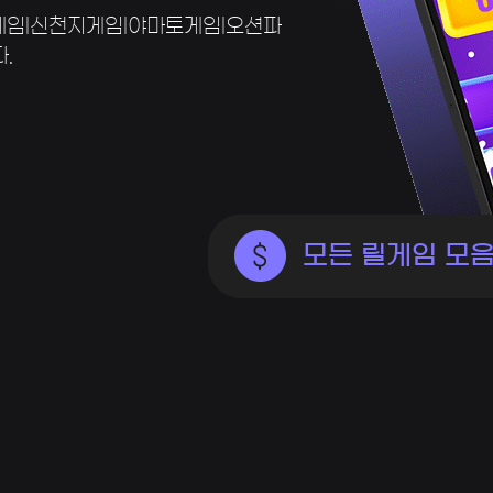
게임|신천지게임|야마토게임|오션파
.
모든 릴게임 모