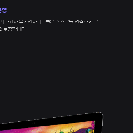
운영
 방지하고자 릴게임사이트들은 스스로를 엄격하게 운
을 보장합니다.