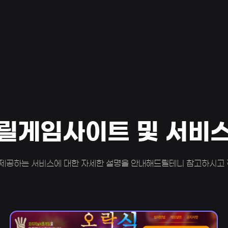
릴게임사이트 및 서비
제공하는 서비스에 대한 자세한 설명을 안내해드릴테니 참고하시고 각