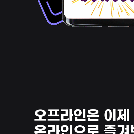
오프라인은 이제 
온라인으로 즐겨