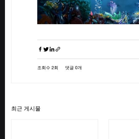
조회수 2회
댓글 0개
최근 게시물