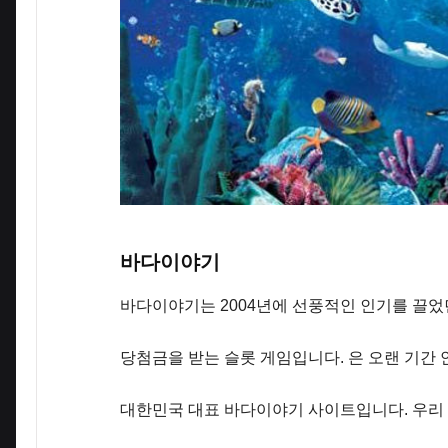
바다이야기
바다이야기는 2004년에 선풍적인 인기를 끌었
당첨금을 받는 슬롯 게임입니다. 은 오랜 기간
대한민국 대표 바다이야기 사이트입니다. 우리 