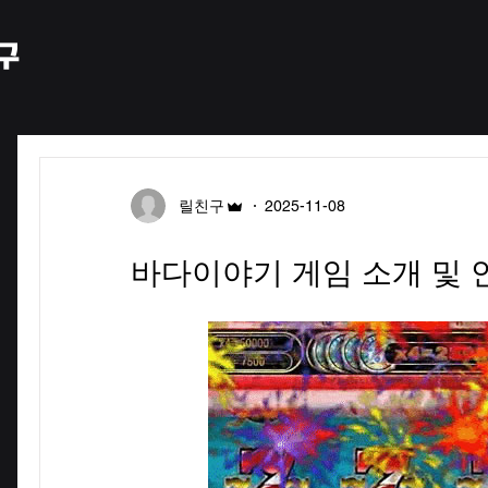
릴친구
2025-11-08
바다이야기 게임 소개 및 