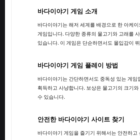
바다이야기 게임 소개
바다이야기는 해저 세계를 배경으로 한 아케이
게임입니다. 다양한 종류의 물고기와 고래를 사
있습니다. 이 게임은 단순하면서도 몰입감이 
바다이야기 게임 플레이 방법
바다이야기는 간단하면서도 중독성 있는 게임입
획득하고 사냥합니다. 보상은 물고기의 크기와 
수 있습니다.
안전한 바다이야기 사이트 찾기
바다이야기 게임을 즐기기 위해서는 안전하고 신