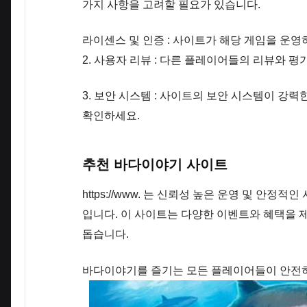
가지 사항을 고려할 필요가 있습니다.
라이센스 및 인증 : 사이트가 해당 게임을 운
2. 사용자 리뷰 : 다른 플레이어들의 리뷰와 
3. 보안 시스템 : 사이트의 보안 시스템이 
확인하세요.
추천 바다이야기 사이트
https://www. 는 신뢰성 높은 운영 및 안
입니다. 이 사이트는 다양한 이벤트와 혜택을 
돕습니다.
바다이야기를 즐기는 모든 플레이어들이 안전하