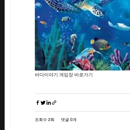
바다이야기 게임장 바로가기
조회수 2회
댓글 0개