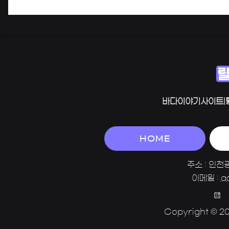
바다이야기사이트|
HOME
주소 : 인천
이메일 :
a
Copyright © 202