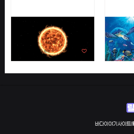
태양: 우주의 불타오르는 별
바다이야
과 생명의 원천
으로 즐
좋아요로 표시되지 않은 게시물
0개
0개
0개
바다이야기사이트|