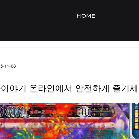
HOME
5-11-08
다이야기 온라인에서 안전하게 즐기