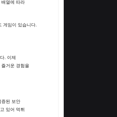
 배열에 따라
 게임이 있습니다.
다. 이제
 즐거운 경험을
검증된 보안
고 있어 먹튀