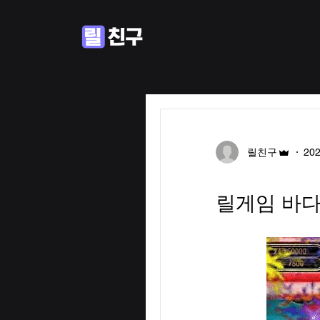
릴친구
202
릴게임 바