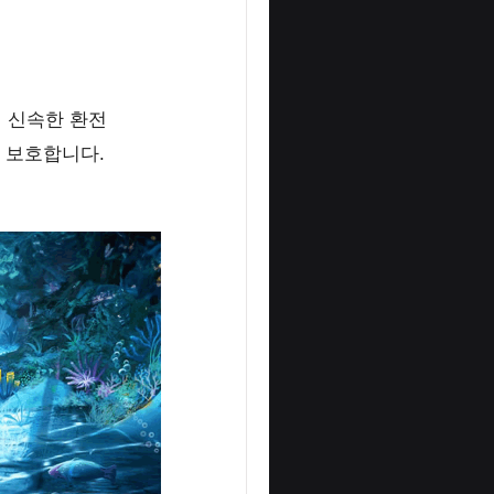
에 신속한 환전
 보호합니다.