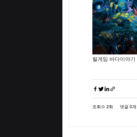
릴게임 바다이야기 
조회수 2회
댓글 0개