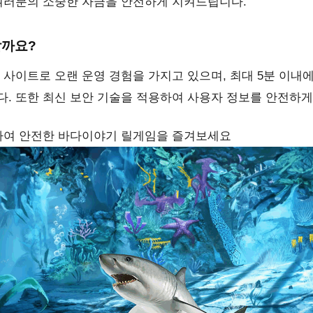
여러분의 소중한 자금을 안전하게 지켜드립니다.
할까요?
 사이트로 오랜 운영 경험을 가지고 있으며, 최대 5분 이내
. 또한 최신 보안 기술을 적용하여 사용자 정보를 안전하게
하여 안전한 바다이야기 릴게임을 즐겨보세요