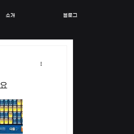
소개
블로그
세요