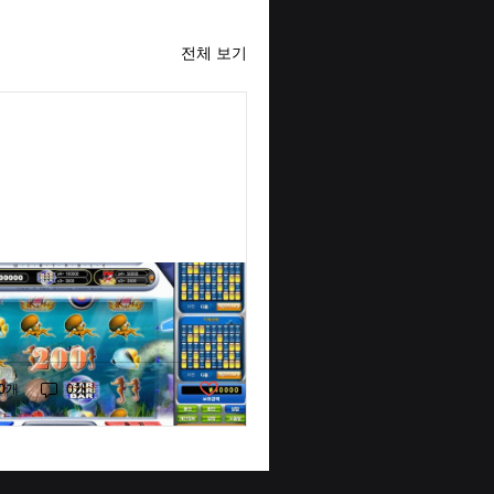
전체 보기
내 최고 바다이야기 사이
 추천
 게시물
좋아요로 표시되지 않은 게시물
0개
0개